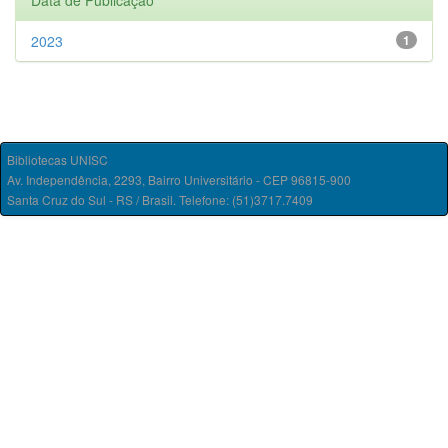
Data de Publicação
2023
1
Bibliotecas UNISC
Av. Independência, 2293, Bairro Universitário - CEP 96815-900
Santa Cruz do Sul - RS / Brasil. Telefone: (51)3717.7409