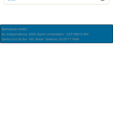
Bibliotecas UNISC
Av. Independência, 2293, Bairro Universitário - CEP 96815-900
Santa Cruz do Sul - RS / Brasil. Telefone: (51)3717.7409