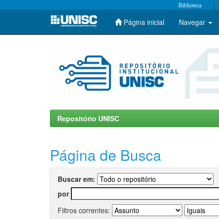
|
Biblioteca
Página inicial
Navegar
Skip
navigation
Repositório UNISC
Página de Busca
Buscar em:
por
Filtros correntes: