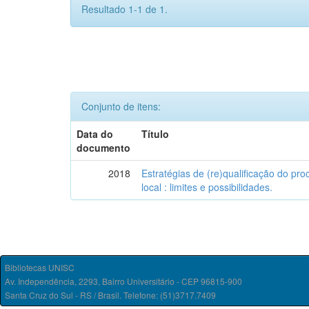
Resultado 1-1 de 1.
Conjunto de itens:
Data do
Título
documento
2018
Estratégias de (re)qualificação do pro
local : limites e possibilidades.
Bibliotecas UNISC
Av. Independência, 2293, Bairro Universitário - CEP 96815-900
Santa Cruz do Sul - RS / Brasil. Telefone: (51)3717.7409