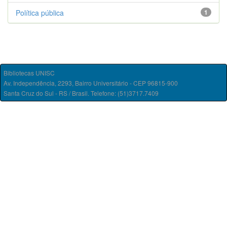
Política pública
1
Bibliotecas UNISC
Av. Independência, 2293, Bairro Universitário - CEP 96815-900
Santa Cruz do Sul - RS / Brasil. Telefone: (51)3717.7409