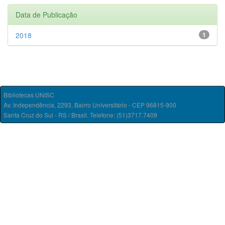
Data de Publicação
2018
1
Bibliotecas UNISC
Av. Independência, 2293, Bairro Universitário - CEP 96815-900
Santa Cruz do Sul - RS / Brasil. Telefone: (51)3717.7409