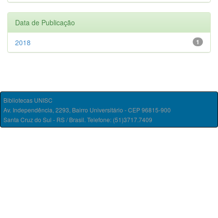
Data de Publicação
2018
1
Bibliotecas UNISC
Av. Independência, 2293, Bairro Universitário - CEP 96815-900
Santa Cruz do Sul - RS / Brasil. Telefone: (51)3717.7409