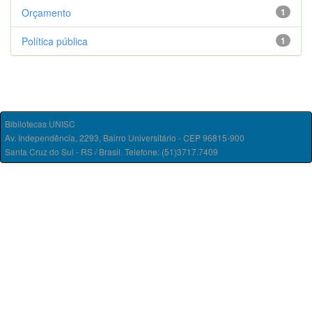
Orçamento
1
Política pública
1
Bibliotecas UNISC
Av. Independência, 2293, Bairro Universitário - CEP 96815-900
Santa Cruz do Sul - RS / Brasil. Telefone: (51)3717.7409