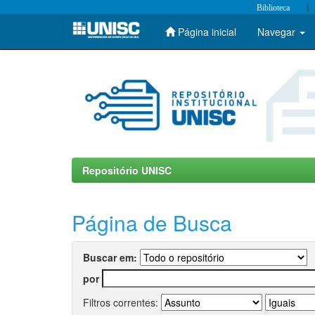
|
Biblioteca
Página inicial
Navegar
Skip
navigation
Repositório UNISC
Página de Busca
Buscar em:
por
Filtros correntes: