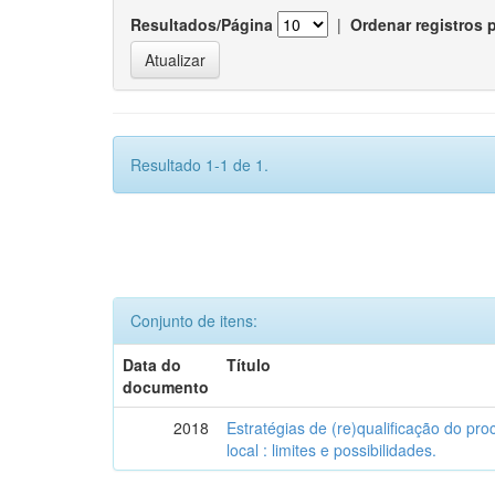
Resultados/Página
|
Ordenar registros 
Resultado 1-1 de 1.
Conjunto de itens:
Data do
Título
documento
2018
Estratégias de (re)qualificação do pro
local : limites e possibilidades.