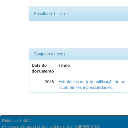
Resultado 1-1 de 1.
Conjunto de itens:
Data do
Título
documento
2018
Estratégias de (re)qualificação do pro
local : limites e possibilidades.
Bibliotecas UNISC
Av. Independência, 2293, Bairro Universitário - CEP 96815-900