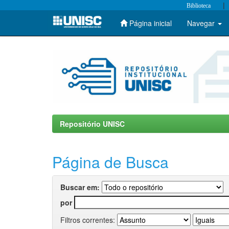
|
Biblioteca
Página inicial
Navegar
Skip
navigation
Repositório UNISC
Página de Busca
Buscar em:
por
Filtros correntes: