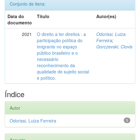
Conjunto de itens:
Data do
Título
Autor(es)
documento
2021
O direito a ter direitos : a
Odorissi, Luiza
participação política do
Ferreira
;
imigrante no espaço
Gorczevski, Clovis
público brasileiro e o
necessário
reconhecimento da
qualidade de sujeito social
e político.
Índice
Autor
Odorissi, Luiza Ferreira
1