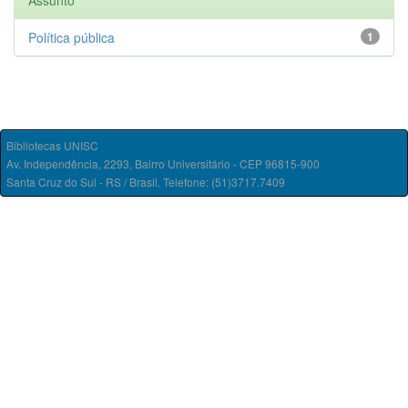
Assunto
Política pública
1
Bibliotecas UNISC
Av. Independência, 2293, Bairro Universitário - CEP 96815-900
Santa Cruz do Sul - RS / Brasil. Telefone: (51)3717.7409