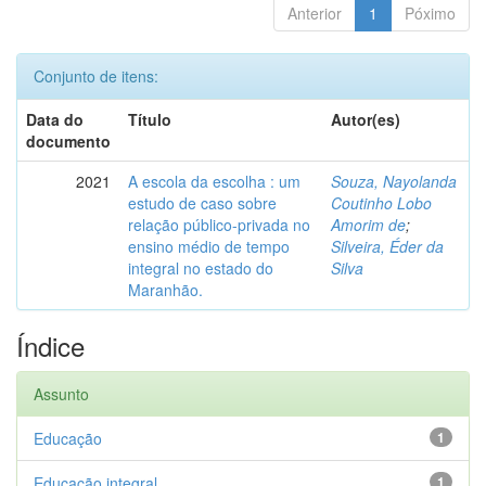
Anterior
1
Póximo
Conjunto de itens:
Data do
Título
Autor(es)
documento
2021
A escola da escolha : um
Souza, Nayolanda
estudo de caso sobre
Coutinho Lobo
relação público-privada no
Amorim de
;
ensino médio de tempo
Silveira, Éder da
integral no estado do
Silva
Maranhão.
Índice
Assunto
Educação
1
Educação integral
1