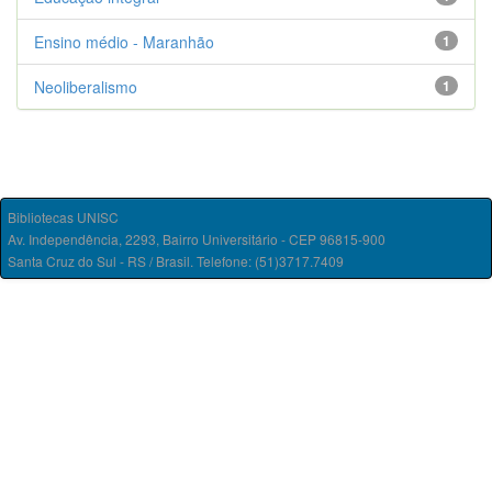
Ensino médio - Maranhão
1
Neoliberalismo
1
Bibliotecas UNISC
Av. Independência, 2293, Bairro Universitário - CEP 96815-900
Santa Cruz do Sul - RS / Brasil. Telefone: (51)3717.7409