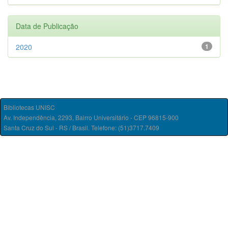
Data de Publicação
2020
1
Bibliotecas UNISC
Av. Independência, 2293, Bairro Universitário - CEP 96815-900
Santa Cruz do Sul - RS / Brasil. Telefone: (51)3717.7409