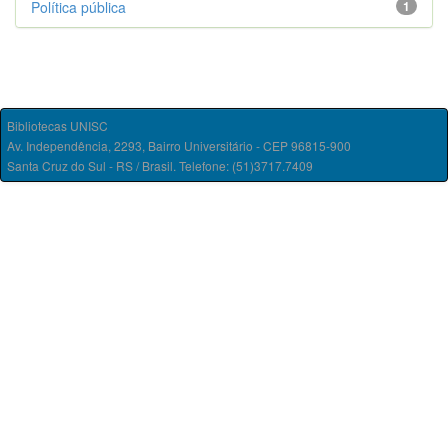
Política pública
1
Bibliotecas UNISC
Av. Independência, 2293, Bairro Universitário - CEP 96815-900
Santa Cruz do Sul - RS / Brasil. Telefone: (51)3717.7409