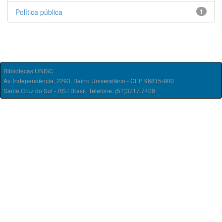
Política pública
1
Bibliotecas UNISC
Av. Independência, 2293, Bairro Universitário - CEP 96815-900
Santa Cruz do Sul - RS / Brasil. Telefone: (51)3717.7409