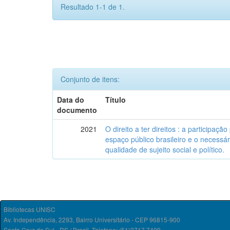
Resultado 1-1 de 1.
Conjunto de itens:
Data do
Título
documento
2021
O direito a ter direitos : a participação
espaço público brasileiro e o necessá
qualidade de sujeito social e político.
Bibliotecas UNISC
Av. Independência, 2293, Bairro Universitário - CEP 96815-900
Santa Cruz do Sul - RS / Brasil. Telefone: (51)3717.7409