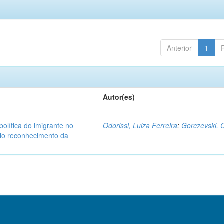
Anterior
1
Autor(es)
 política do imigrante no
Odorissi, Luiza Ferreira
;
Gorczevski, C
rio reconhecimento da