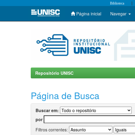
|
Biblioteca
Página inicial
Navegar
Skip
navigation
Repositório UNISC
Página de Busca
Buscar em:
por
Filtros correntes: