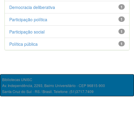
Democracia deliberativa
1
Participação política
1
Participação social
1
Política pública
1
Bibliotecas UNISC
Av. Independência, 2293, Bairro Universitário - CEP 96815-900
Santa Cruz do Sul - RS / Brasil. Telefone: (51)3717.7409