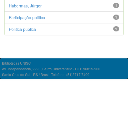
Habermas, Jürgen
1
Participação política
1
Política pública
1
Bibliotecas UNISC
Av. Independência, 2293, Bairro Universitário - CEP 96815-900
Santa Cruz do Sul - RS / Brasil. Telefone: (51)3717.7409