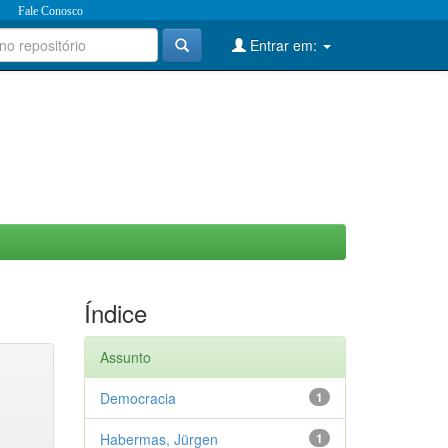
Fale Conosco
Entrar em:
Índice
Assunto
Democracia
1
Habermas, Jürgen
1