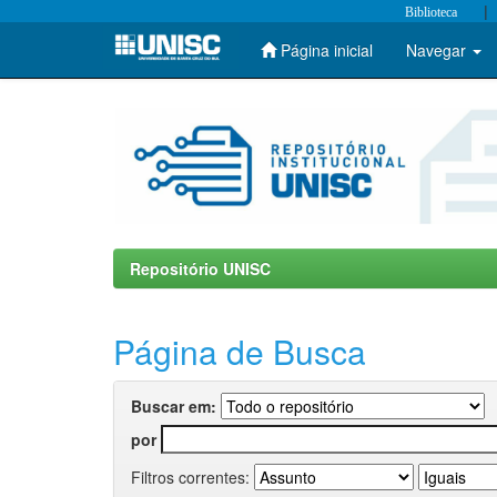
|
Biblioteca
Página inicial
Navegar
Skip
navigation
Repositório UNISC
Página de Busca
Buscar em:
por
Filtros correntes: