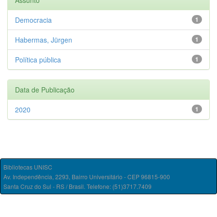
Assunto
Democracia
1
Habermas, Jürgen
1
Política pública
1
Data de Publicação
2020
1
Bibliotecas UNISC
Av. Independência, 2293, Bairro Universitário - CEP 96815-900
Santa Cruz do Sul - RS / Brasil. Telefone: (51)3717.7409