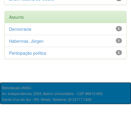
Assunto
Democracia
1
Habermas, Jürgen
1
Participação política
1
Bibliotecas UNISC
Av. Independência, 2293, Bairro Universitário - CEP 96815-900
Santa Cruz do Sul - RS / Brasil. Telefone: (51)3717.7409