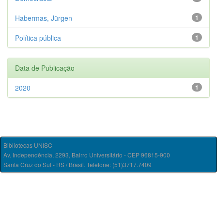
Habermas, Jürgen
1
Política pública
1
Data de Publicação
2020
1
Bibliotecas UNISC
Av. Independência, 2293, Bairro Universitário - CEP 96815-900
Santa Cruz do Sul - RS / Brasil. Telefone: (51)3717.7409