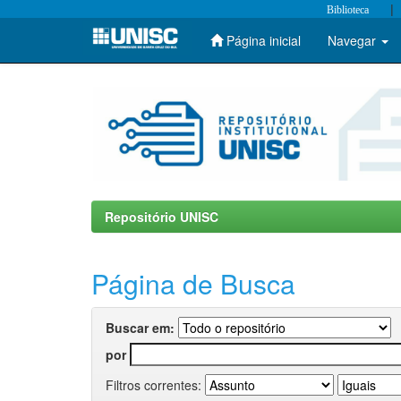
|
Biblioteca
Página inicial
Navegar
Skip
navigation
Repositório UNISC
Página de Busca
Buscar em:
por
Filtros correntes: