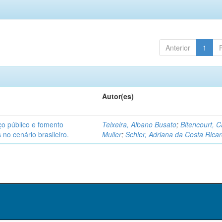
Anterior
1
Autor(es)
iço público e fomento
Teixeira, Albano Busato
;
Bitencourt, C
s no cenário brasileiro.
Muller
;
Schier, Adriana da Costa Rica