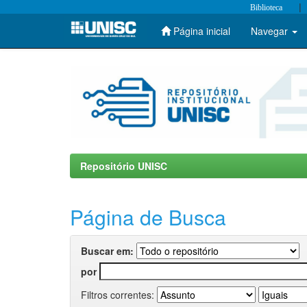
|
Biblioteca
Página inicial
Navegar
Skip
navigation
Repositório UNISC
Página de Busca
Buscar em:
por
Filtros correntes: