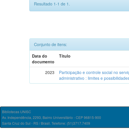
Resultado 1-1 de 1.
Conjunto de itens:
Data do
Título
documento
2023
Participação e controle social no serv
administrativo : limites e possibilidade
Bibliotecas UNISC
Av. Independência, 2293, Bairro Universitário - CEP 96815-900
Santa Cruz do Sul - RS / Brasil. Telefone: (51)3717.7409