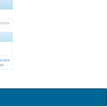
Póximo
aroline
rdo