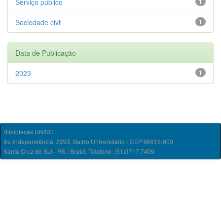
Serviço público
1
Sociedade civil
1
Data de Publicação
2023
1
Bibliotecas UNISC
Av. Independência, 2293, Bairro Universitário - CEP 96815-900
Santa Cruz do Sul - RS / Brasil. Telefone: (51)3717.7409