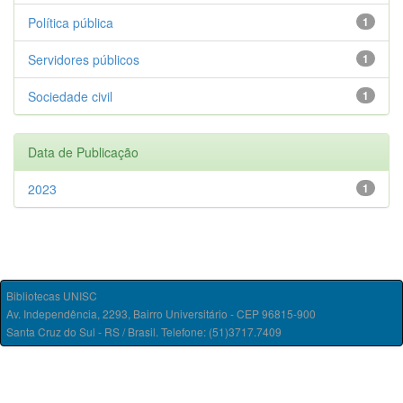
Política pública
1
Servidores públicos
1
Sociedade civil
1
Data de Publicação
2023
1
Bibliotecas UNISC
Av. Independência, 2293, Bairro Universitário - CEP 96815-900
Santa Cruz do Sul - RS / Brasil. Telefone: (51)3717.7409