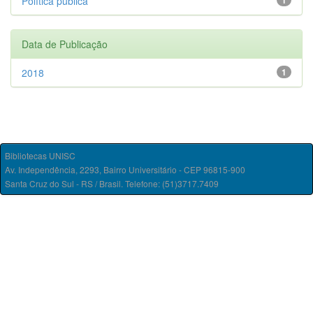
Política pública
1
Data de Publicação
2018
1
Bibliotecas UNISC
Av. Independência, 2293, Bairro Universitário - CEP 96815-900
Santa Cruz do Sul - RS / Brasil. Telefone: (51)3717.7409