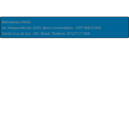
Bibliotecas UNISC
Av. Independência, 2293, Bairro Universitário - CEP 96815-900
Santa Cruz do Sul - RS / Brasil. Telefone: (51)3717.7409