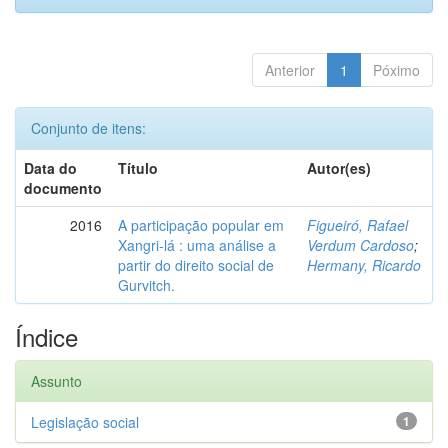
Anterior
1
Póximo
Conjunto de itens:
Data do
Título
Autor(es)
documento
2016
A participação popular em
Figueiró, Rafael
Xangri-lá : uma análise a
Verdum Cardoso
;
partir do direito social de
Hermany, Ricardo
Gurvitch.
Índice
Assunto
Legislação social
1