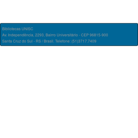
Bibliotecas UNISC
Av. Independência, 2293, Bairro Universitário - CEP 96815-900
Santa Cruz do Sul - RS / Brasil. Telefone: (51)3717.7409