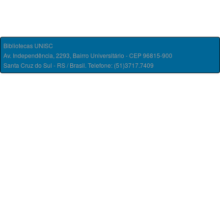
Bibliotecas UNISC
Av. Independência, 2293, Bairro Universitário - CEP 96815-900
Santa Cruz do Sul - RS / Brasil. Telefone: (51)3717.7409