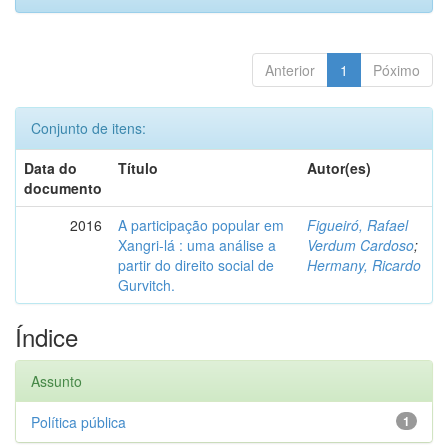
Anterior
1
Póximo
Conjunto de itens:
Data do
Título
Autor(es)
documento
2016
A participação popular em
Figueiró, Rafael
Xangri-lá : uma análise a
Verdum Cardoso
;
partir do direito social de
Hermany, Ricardo
Gurvitch.
Índice
Assunto
Política pública
1