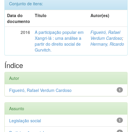
Conjunto de itens:
Data do
Título
Autor(es)
documento
2016
A participação popular em
Figueiró, Rafael
Xangri-lá : uma análise a
Verdum Cardoso
;
partir do direito social de
Hermany, Ricardo
Gurvitch.
Índice
Autor
Figueiró, Rafael Verdum Cardoso
1
Assunto
Legislação social
1