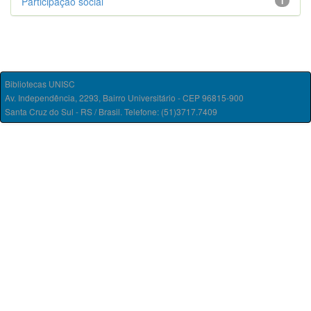
Participação social
1
Bibliotecas UNISC
Av. Independência, 2293, Bairro Universitário - CEP 96815-900
Santa Cruz do Sul - RS / Brasil. Telefone: (51)3717.7409