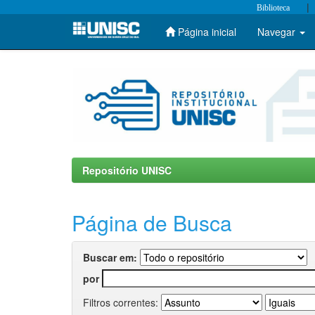
|
Biblioteca
Página inicial
Navegar
Skip
navigation
Repositório UNISC
Página de Busca
Buscar em:
por
Filtros correntes: