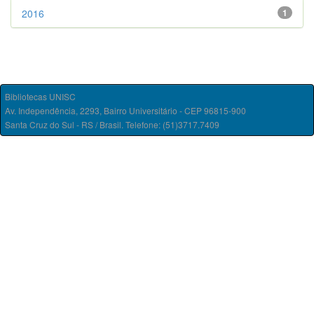
2016
1
Bibliotecas UNISC
Av. Independência, 2293, Bairro Universitário - CEP 96815-900
Santa Cruz do Sul - RS / Brasil. Telefone: (51)3717.7409