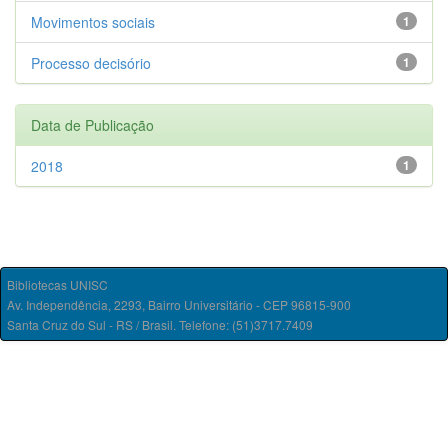
Movimentos sociais
1
Processo decisório
1
Data de Publicação
2018
1
Bibliotecas UNISC
Av. Independência, 2293, Bairro Universitário - CEP 96815-900
Santa Cruz do Sul - RS / Brasil. Telefone: (51)3717.7409