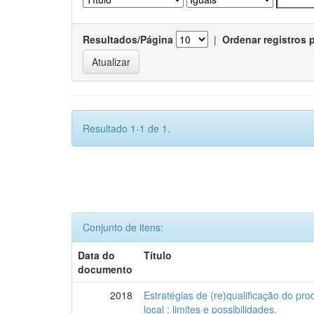
Resultados/Página
|
Ordenar registros 
Resultado 1-1 de 1.
Conjunto de itens:
Data do
Título
documento
2018
Estratégias de (re)qualificação do pro
local : limites e possibilidades.