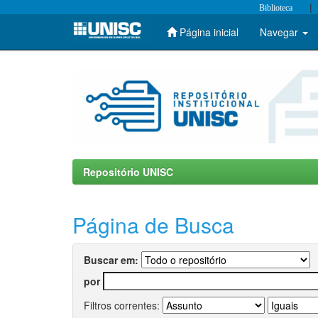
|
Biblioteca
Página inicial
Navegar
Skip
navigation
Repositório UNISC
Página de Busca
Buscar em:
por
Filtros correntes: