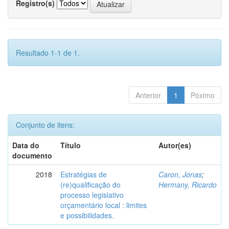
Registro(s)
Resultado 1-1 de 1.
Anterior
1
Póximo
Conjunto de itens:
Data do
Título
Autor(es)
documento
2018
Estratégias de
Caron, Jonas
;
(re)qualificação do
Hermany, Ricardo
processo legislativo
orçamentário local : limites
e possibilidades.