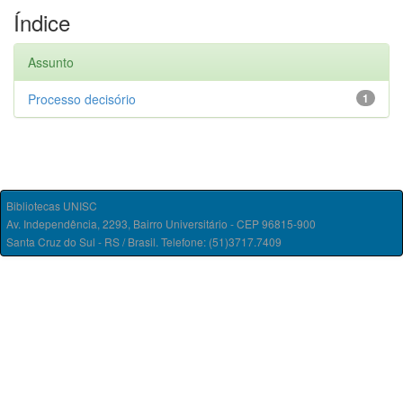
Índice
Assunto
Processo decisório
1
Bibliotecas UNISC
Av. Independência, 2293, Bairro Universitário - CEP 96815-900
Santa Cruz do Sul - RS / Brasil. Telefone: (51)3717.7409