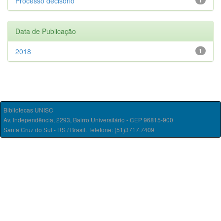
Processo decisório
1
Data de Publicação
2018
1
Bibliotecas UNISC
Av. Independência, 2293, Bairro Universitário - CEP 96815-900
Santa Cruz do Sul - RS / Brasil. Telefone: (51)3717.7409