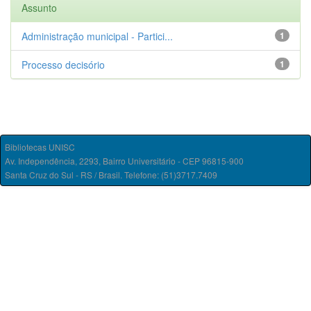
Assunto
Administração municipal - Partici...
1
Processo decisório
1
Bibliotecas UNISC
Av. Independência, 2293, Bairro Universitário - CEP 96815-900
Santa Cruz do Sul - RS / Brasil. Telefone: (51)3717.7409