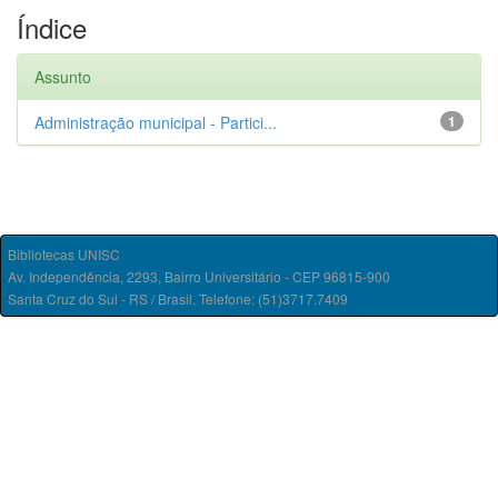
Índice
Assunto
Administração municipal - Partici...
1
Bibliotecas UNISC
Av. Independência, 2293, Bairro Universitário - CEP 96815-900
Santa Cruz do Sul - RS / Brasil. Telefone: (51)3717.7409