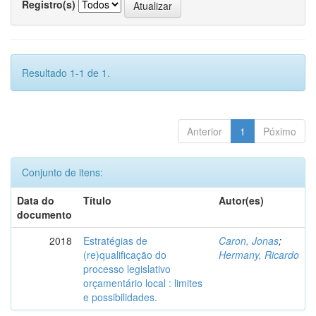
Registro(s)
Resultado 1-1 de 1.
Anterior
1
Póximo
Conjunto de itens:
Data do
Título
Autor(es)
documento
2018
Estratégias de
Caron, Jonas
;
(re)qualificação do
Hermany, Ricardo
processo legislativo
orçamentário local : limites
e possibilidades.