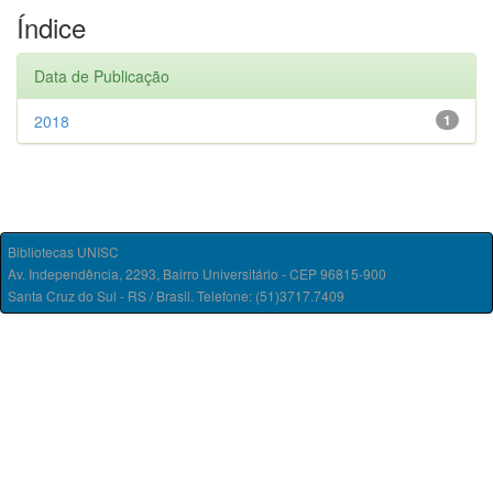
Índice
Data de Publicação
2018
1
Bibliotecas UNISC
Av. Independência, 2293, Bairro Universitário - CEP 96815-900
Santa Cruz do Sul - RS / Brasil. Telefone: (51)3717.7409