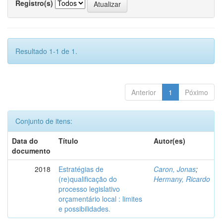
Registro(s)
Resultado 1-1 de 1.
Anterior
1
Póximo
Conjunto de itens:
Data do
Título
Autor(es)
documento
2018
Estratégias de
Caron, Jonas
;
(re)qualificação do
Hermany, Ricardo
processo legislativo
orçamentário local : limites
e possibilidades.