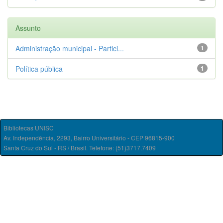
Assunto
Administração municipal - Partici...
1
Política pública
1
Bibliotecas UNISC
Av. Independência, 2293, Bairro Universitário - CEP 96815-900
Santa Cruz do Sul - RS / Brasil. Telefone: (51)3717.7409