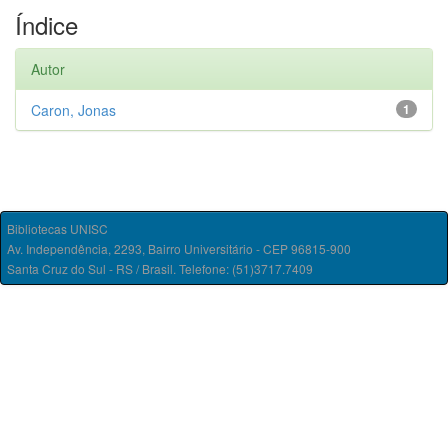
Índice
Autor
Caron, Jonas
1
Bibliotecas UNISC
Av. Independência, 2293, Bairro Universitário - CEP 96815-900
Santa Cruz do Sul - RS / Brasil. Telefone: (51)3717.7409