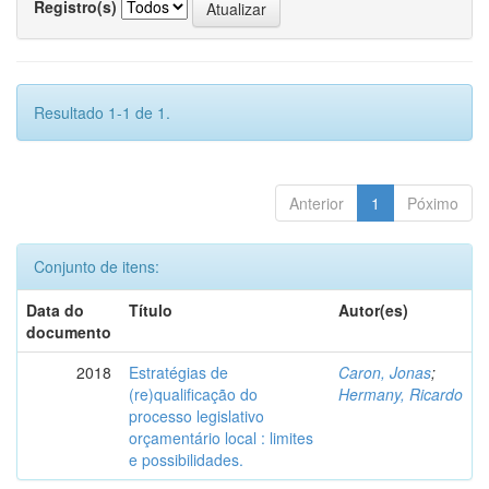
Registro(s)
Resultado 1-1 de 1.
Anterior
1
Póximo
Conjunto de itens:
Data do
Título
Autor(es)
documento
2018
Estratégias de
Caron, Jonas
;
(re)qualificação do
Hermany, Ricardo
processo legislativo
orçamentário local : limites
e possibilidades.