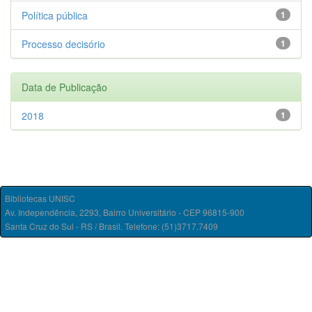
Política pública
1
Processo decisório
1
Data de Publicação
2018
1
Bibliotecas UNISC
Av. Independência, 2293, Bairro Universitário - CEP 96815-900
Santa Cruz do Sul - RS / Brasil. Telefone: (51)3717.7409