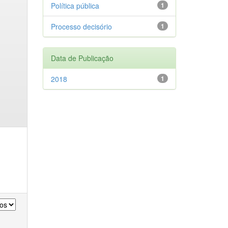
Política pública
1
Processo decisório
1
Data de Publicação
2018
1