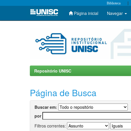
|
Biblioteca
Página inicial
Navegar
Skip
navigation
Repositório UNISC
Página de Busca
Buscar em:
por
Filtros correntes: