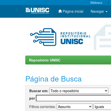
|
Biblioteca
Página inicial
Navegar
Skip
navigation
Repositório UNISC
Página de Busca
Buscar em:
por
Filtros correntes: