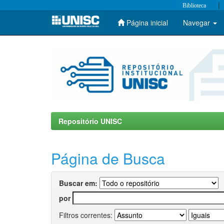
|
Biblioteca
Página inicial
Navegar
Skip
navigation
Repositório UNISC
Página de Busca
Buscar em:
por
Filtros correntes: