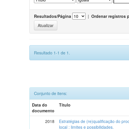
Resultados/Página
|
Ordenar registros 
Resultado 1-1 de 1.
Conjunto de itens:
Data do
Título
documento
2018
Estratégias de (re)qualificação do pro
local : limites e possibilidades.