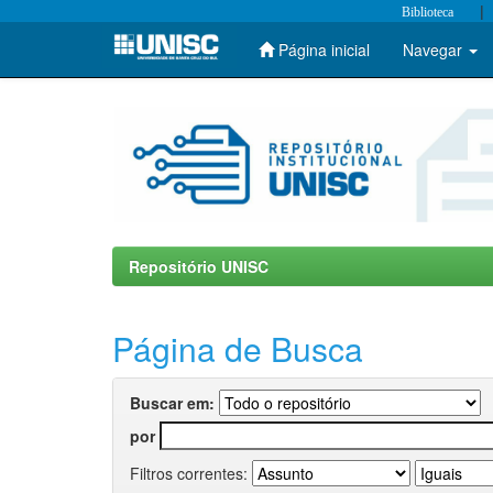
|
Biblioteca
Página inicial
Navegar
Skip
navigation
Repositório UNISC
Página de Busca
Buscar em:
por
Filtros correntes: