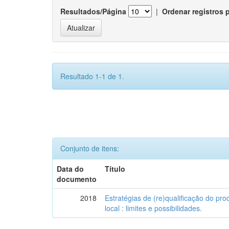
Resultados/Página
|
Ordenar registros 
Resultado 1-1 de 1.
Conjunto de itens:
Data do
Título
documento
2018
Estratégias de (re)qualificação do pro
local : limites e possibilidades.