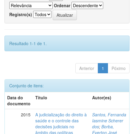
Ordenar
Registro(s)
Resultado 1-1 de 1.
Anterior
1
Póximo
Conjunto de itens:
Data do
Título
Autor(es)
documento
2015
A judicialização do direito à
Santos, Fernanda
saúde e o controle das
Iasmine Scherer
decisões judiciais no
dos
;
Borba,
âmbito das políticas
Everton José