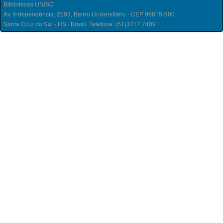
Bibliotecas UNISC
Av. Independência, 2293, Bairro Universitário - CEP 96815-900
Santa Cruz do Sul - RS / Brasil. Telefone: (51)3717.7409