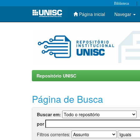
|
Biblioteca
Página inicial
Navegar
Skip
navigation
Repositório UNISC
Página de Busca
Buscar em:
por
Filtros correntes: