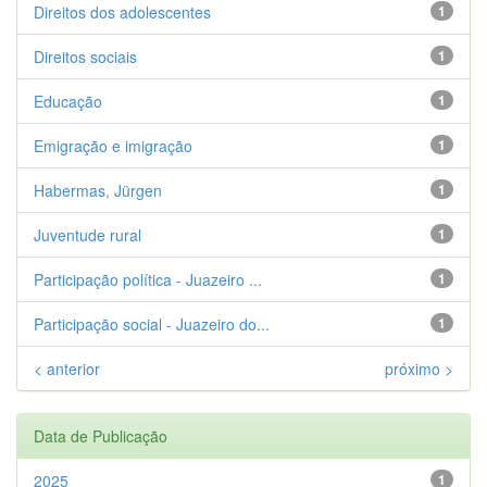
Direitos dos adolescentes
1
Direitos sociais
1
Educação
1
Emigração e imigração
1
Habermas, Jürgen
1
Juventude rural
1
Participação política - Juazeiro ...
1
Participação social - Juazeiro do...
1
< anterior
próximo >
Data de Publicação
2025
1