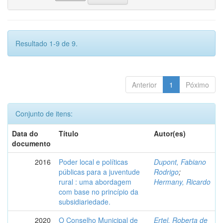
Resultado 1-9 de 9.
Anterior
1
Póximo
Conjunto de itens:
Data do
Título
Autor(es)
documento
2016
Poder local e políticas
Dupont, Fabiano
públicas para a juventude
Rodrigo
;
rural : uma abordagem
Hermany, Ricardo
com base no princípio da
subsidiariedade.
2020
O Conselho Municipal de
Ertel, Roberta de