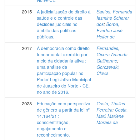
Norte-CE.
2015
A judicialização do direito à
Santos, Fernanda
saúde e o controle das
Iasmine Scherer
decisões judiciais no
dos
;
Borba,
âmbito das políticas
Everton José
públicas.
Helfer de
2017
A democracia como direito
Fernandes,
fundamental exercido por
Cícera Amanda
meio da cidadania ativa :
Guilherme
;
uma análise da
Gorczevski,
participação popular no
Clovis
Poder Legislativo Municipal
de Juazeiro do Norte - CE,
no ano de 2016.
2023
Educação com perspectiva
Costa, Thalles
de gênero a partir da lei nº
Ferreira
;
Costa,
14.164/21 :
Marli Marlene
conscientização,
Moraes da
engajamento e
reconhecimento.