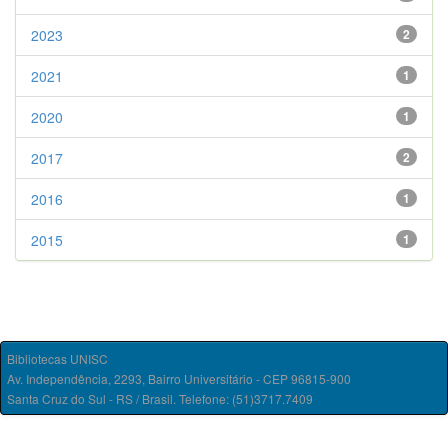
2023
2
2021
1
2020
1
2017
2
2016
1
2015
1
Bibliotecas UNISC
Av. Independência, 2293, Bairro Universitário - CEP 96815-900
Santa Cruz do Sul - RS / Brasil. Telefone: (51)3717.7409