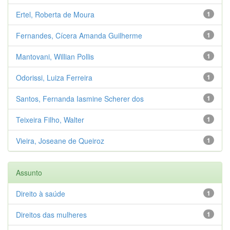
Ertel, Roberta de Moura
1
Fernandes, Cícera Amanda Guilherme
1
Mantovani, Willian Pollis
1
Odorissi, Luiza Ferreira
1
Santos, Fernanda Iasmine Scherer dos
1
Teixeira Filho, Walter
1
Vieira, Joseane de Queiroz
1
Assunto
Direito à saúde
1
Direitos das mulheres
1