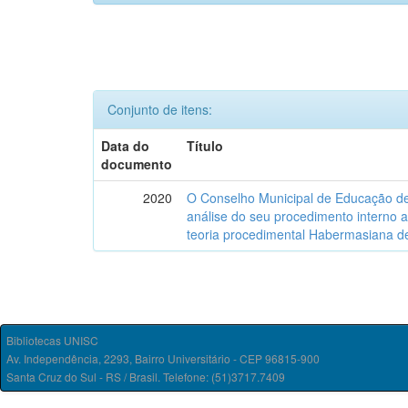
Conjunto de itens:
Data do
Título
documento
2020
O Conselho Municipal de Educação de
análise do seu procedimento interno a
teoria procedimental Habermasiana de
Bibliotecas UNISC
Av. Independência, 2293, Bairro Universitário - CEP 96815-900
Santa Cruz do Sul - RS / Brasil. Telefone: (51)3717.7409