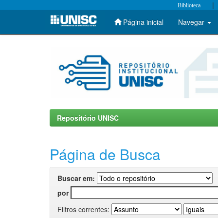
|
Biblioteca
Página inicial
Navegar
Skip
navigation
Repositório UNISC
Página de Busca
Buscar em:
por
Filtros correntes: